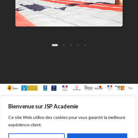
Bienvenue sur JSP Academie
Mentions légales
– Tous droits réservés ©Jeunesse sports
Performances 2017 – contact@jsp-academie.fr
Ce site Web utilise des cookies pour vous garantir la meilleure
Politique de confidentialité
|
Conditions générales de vente
expérience client.