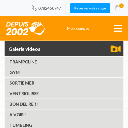
0
0782450747
Reservez votre stage
Mon compte
Galerie videos
TRAMPOLINE
GYM
SORTIE MER
VENTRIGLISSE
BON DÉLIRE !!
A VOIR !
TUMBLING